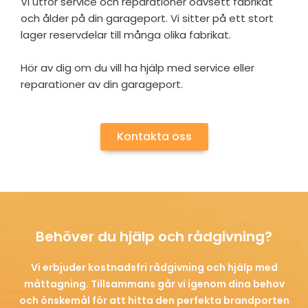
Vi utför service och reparationer oavsett fabrikat
och ålder på din garageport. Vi sitter på ett stort
lager reservdelar till många olika fabrikat.
Hör av dig om du vill ha hjälp med service eller
reparationer av din garageport.
Kontakta oss
Behöver du hjälp och rådgivning?
Vi erbjuder kostnadsfri rådgivning och hjälp med
måttagning. Tillsammans går vi igenom dina behov
och önskemål för att hitta den perfekta brandporten