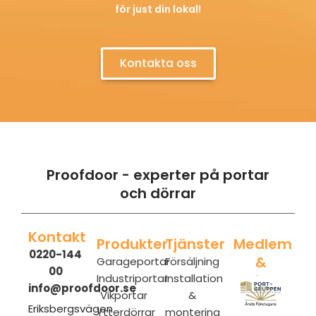
för just din lokal!
Kontakta oss
Proofdoor - experter på portar
och dörrar
Kontakt
Produkter
Tjänster
Medlem
0220-144
&
Garageportar
Försäljning
00
Industriportar
Installation
priser
info@proofdoor.se
Vikportar
&
Eriksbergsvägen
Ytterdörrar
montering