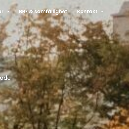
ar
BRF & samfällighet
Kontakt
rade