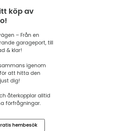
itt köp av
o!
vägen – Från en
ande garageport, till
d & klar!
tillsammans igenom
ör att hitta den
ust dig!
ch återkopplar alltid
 förfrågningar.
ratis hembesök