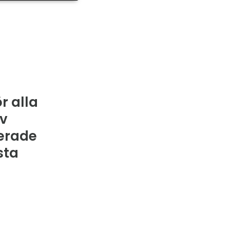
r alla
av
lerade
sta