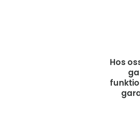
Hos oss
ga
funktio
gara