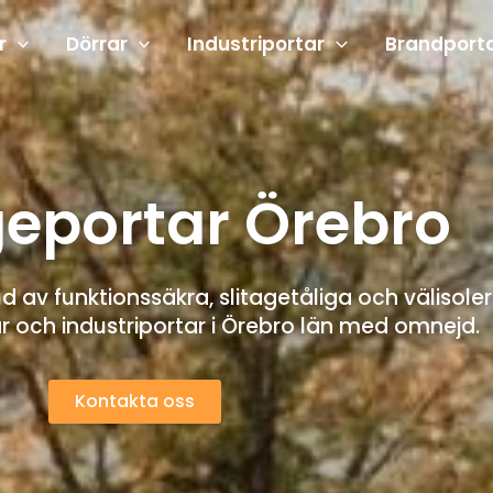
r
Dörrar
Industriportar
Brandport
eportar Örebro
bud av funktionssäkra, slitagetåliga och välisole
r och industriportar i Örebro län med omnejd.
Kontakta oss