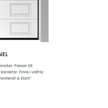
NEL
nster. Passar till
karaktär. Finns i valfria
monterat & klart!