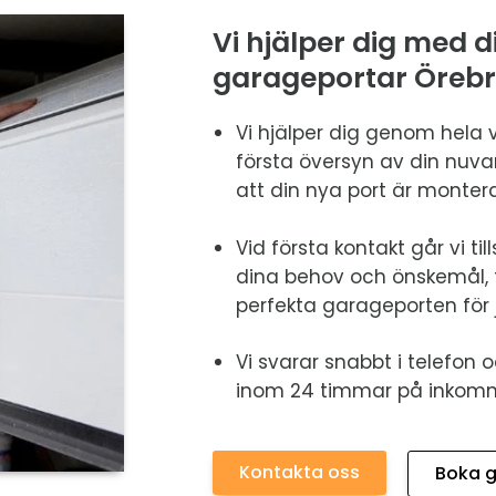
Vi hjälper dig med d
garageportar Örebr
Vi hjälper dig genom hela 
första översyn av din nuvar
att din nya port är montera
Vid första kontakt går vi 
dina behov och önskemål, f
perfekta garageporten för j
Vi svarar snabbt i telefon o
inom 24 timmar på inkomna
Kontakta oss
Boka g