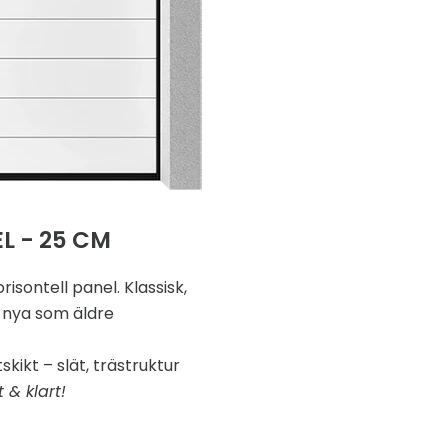
L - 25 CM
isontell panel. Klassisk,
 nya som äldre
tskikt – slät, trästruktur
 & klart!